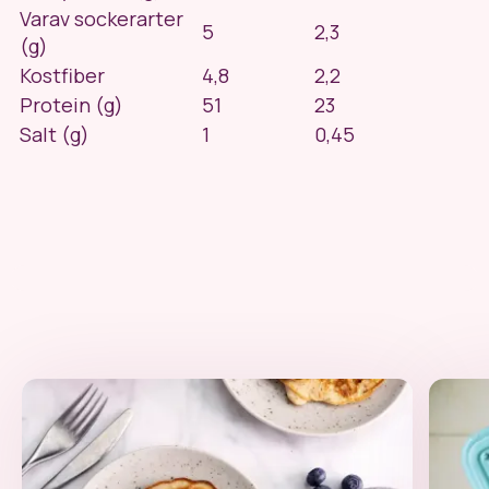
Varav sockerarter
5
2,3
(g)
Kostfiber
4,8
2,2
Protein (g)
51
23
Salt (g)
1
0,45