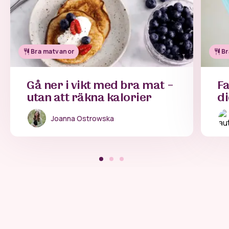
Bra matvanor
Br
Gå ner i vikt med bra mat –
Fa
utan att räkna kalorier
di
Joanna Ostrowska