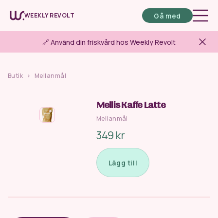
Gå med
WEEKLY REVOLT
🔗 Använd din friskvård hos Weekly Revolt
Butik
>
Mellanmål
Mellis Kaffe Latte
Mellanmål
349 kr
Lägg till