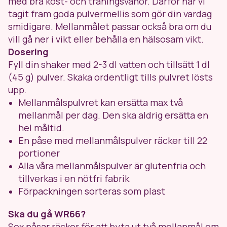
med bra kost- och träningsvanor. Därför har vi
tagit fram goda pulvermellis som gör din vardag
smidigare. Mellanmålet passar också bra om du
vill gå ner i vikt eller behålla en hälsosam vikt.
Dosering
Fyll din shaker med 2-3 dl vatten och tillsätt 1 dl
(45 g) pulver. Skaka ordentligt tills pulvret lösts
upp.
Mellanmålspulvret kan ersätta max två
mellanmål per dag. Den ska aldrig ersätta en
hel måltid.
En påse med mellanmålspulver räcker till 22
portioner
Alla våra mellanmålspulver är glutenfria och
tillverkas i en nötfri fabrik
Förpackningen sorteras som plast
Ska du gå WR66?
Sex påsar räcker för att byta ut två mellanmål om