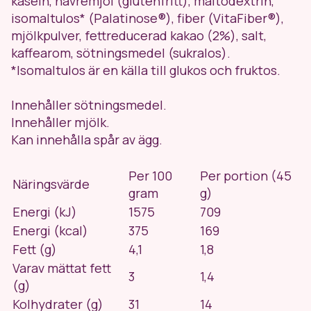
kasein
,
havremjöl
(glutenfritt), maltodextrin,
isomaltulos* (Palatinose®), fiber (VitaFiber®),
mjölkpulver
, fettreducerad kakao (2%), salt,
kaffearom, sötningsmedel (sukralos).
*Isomaltulos är en källa till glukos och fruktos.
Innehåller sötningsmedel.
Innehåller mjölk.
Kan innehålla spår av ägg.
Per 100
Per portion (45
Näringsvärde
gram
g)
Energi (kJ)
1575
709
Energi (kcal)
375
169
Fett (g)
4,1
1,8
Varav mättat fett
3
1,4
(g)
Kolhydrater (g)
31
14