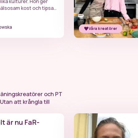
ka kulturer. Hon ger
hälsosam kost och tipsar
och lätt kan slänga ihop
 måltid.
rowska
Våra kreatörer
träningskreatörer och PT
Utan att krångla till
t är nu FaR-