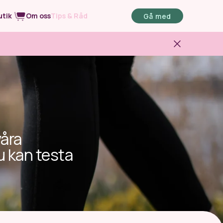
utik
Om oss
Tips & Råd
Gå med
opprep
WR Mage
bästa boost
För en stark och glad mage
våra
u kan testa