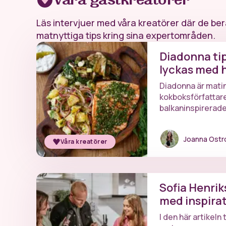
Våra gästkreatörer
Läs intervjuer med våra kreatörer där de ber
matnyttiga tips kring sina expertområden.
Diadonna ti
lyckas med 
🌽
Diadonna är mati
kokboksförfattare
balkaninspirerade 
med sig av några e
med hälsosam gri
Joanna Ost
Våra kreatörer
Sofia Henrik
med inspirat
världen
I den här artikeln 