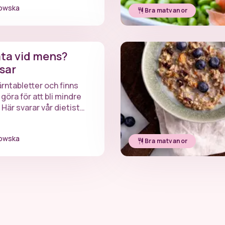
rowska
Bra matvanor
äta vid mens?
psar
ärntabletter och finns
göra för att bli mindre
Här svarar vår dietist
a frågor om mat och
rowska
Bra matvanor