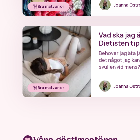
Joanna Ost
Bra matvanor
Vad ska jag 
Dietisten ti
Behöver jag äta j
det något jag kan 
svullen vid mens? 
Joanna på vanlig
mens.
Joanna Ost
Bra matvanor