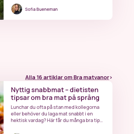
hålla dig frisk.
Sofia Bueneman
Alla 16 artiklar om Bra matvanor
>
Nyttig snabbmat – dietisten
tipsar om bra mat på språng
Lunchar du ofta på stan med kollegorna
eller behöver du laga mat snabbt i en
hektisk vardag? Här får du många bra tips
från vår dietist Joanna på nyttig mat när
du är på språng.