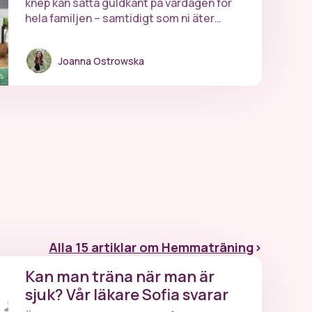
vardagsmat 👑
knep kan sätta guldkant på vardagen för
hela familjen – samtidigt som ni äter
hälsosamt.
Joanna Ostrowska
Alla 15 artiklar om Hemmaträning
>
Kan man träna när man är
sjuk? Vår läkare Sofia svarar