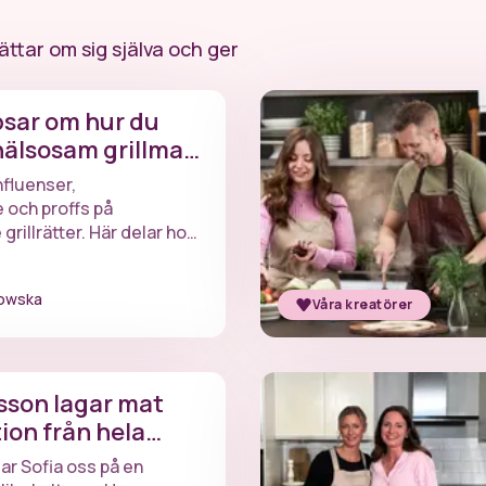
ättar om sig själva och ger
psar om hur du
hälsosam grillmat
nfluenser,
 och proffs på
grillrätter. Här delar hon
nkla knep för att lyckas
llmat.
rowska
Våra kreatörer
sson lagar mat
ion från hela
tar Sofia oss på en