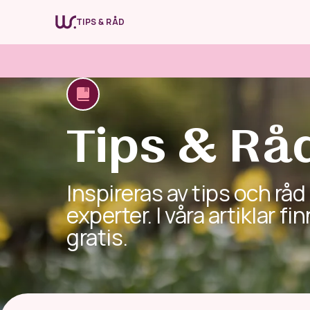
TIPS & RÅD
WR66
WR Revol
Förändra vanor
Upptäck nya vanor
Tips & Rå
Inspireras av tips och råd
experter. I våra artiklar 
gratis.