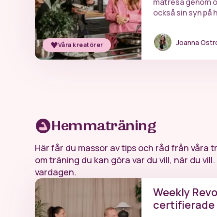
matresa genom oli
också sin syn på 
om hur du snabbt 
en god och nyttig
Joanna Ost
Våra kreatörer
Hemmaträning
Här får du massor av tips och råd från våra 
om träning du kan göra var du vill, när du vill. 
vardagen.
Weekly Revol
certifierade