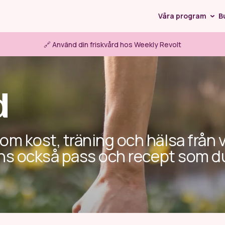
Våra program
B
t
WR Löpning
WR H
🔗 Använd din friskvård hos Weekly Revolt
Löparglädje
Sommarens 
d
 om kost, träning och hälsa från 
finns också pass och recept som d