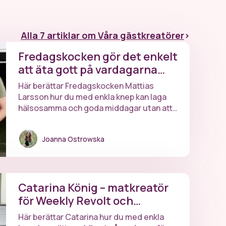
Alla 7 artiklar om Våra gästkreatörer
>
Fredagskocken gör det enkelt
att äta gott på vardagarna
🧑‍🍳
Här berättar Fredagskocken Mattias
Larsson hur du med enkla knep kan laga
hälsosamma och goda middagar utan att
krångla till det.
Joanna Ostrowska
Catarina König – matkreatör
för Weekly Revolt och
drottning över lyxig
Här berättar Catarina hur du med enkla