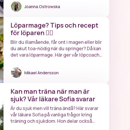
Joanna Ostrowska
Löparmage? Tips och recept
för löparen 🏃‍♀️
Blir du illamående, får ont i magen eller blir
du akut toa-nödig när du springer? Då kan
det vara löparmage. Här ger vår löpcoach
Micke och dietist Joanna sina bästa tips
för att lindra magproblem vid löpning.
Mikael Andersson
Kan man träna när man är
sjuk? Vår läkare Sofia svarar
Är du sjuk men vill träna ändå? Här svarar
vår läkare Sofia på vanliga frågor kring
träning och sjukdom. Hon delar också
med sig av sina bästa tips på hur du kan