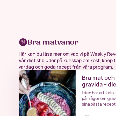
Bra matvanor
Här kan du läsa mer om vad vi på Weekly Re
Vår dietist bjuder på kunskap om kost, knep fö
vardag och goda recept från våra program.
Bra mat och 
gravida – die
I den här artikeln
på frågor om grav
sina bästa recept 
hälsosamt. Mums