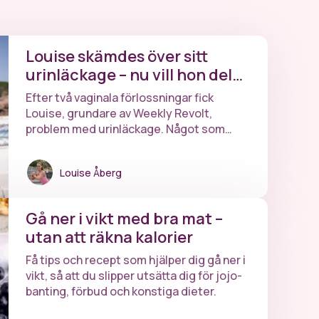
Louise skämdes över sitt
urinläckage – nu vill hon dela
sin historia för att hjälpa
Efter två vaginala förlossningar fick
andra
Louise, grundare av Weekly Revolt,
problem med urinläckage. Något som
gjorde henne både skamsen, ledsen och
frustrerad. Här berättar hon öppet och
Louise Åberg
ärligt om sin resa med hopp om att hjälpa
andra.
Gå ner i vikt med bra mat –
utan att räkna kalorier
Få tips och recept som hjälper dig gå ner i
vikt, så att du slipper utsätta dig för jojo-
banting, förbud och konstiga dieter.