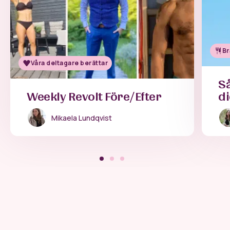
Br
Våra deltagare berättar
Så
Weekly Revolt Före/Efter
di
Mikaela Lundqvist