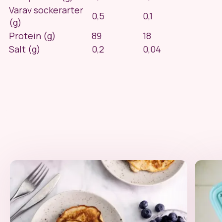
Varav sockerarter
0,5
0,1
(g)
Protein (g)
89
18
Salt (g)
0,2
0,04