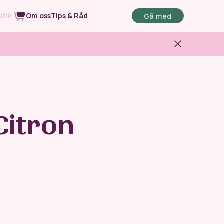
utik
Om oss
Tips & Råd
Gå med
opprep
WR Mage
bästa boost
För en stark och glad mage
Citron