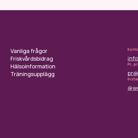
Kont
Vanliga frågor
inf
Friskvårdsbidrag
Pr, p
Hälsoinformation
pr@
Träningsupplägg
Inst
@we