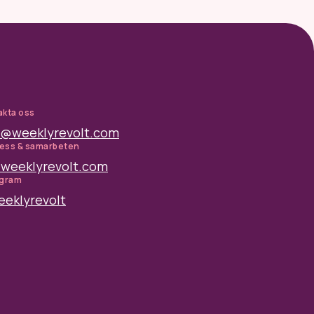
akta oss
o@weeklyrevolt.com
ress & samarbeten
weeklyrevolt.com
agram
eklyrevolt