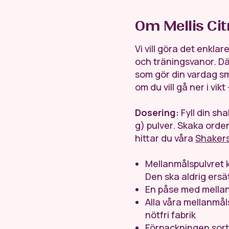
Om Mellis Ci
Vi vill göra det enkla
och träningsvanor. Där
som gör din vardag sm
om du vill gå ner i vik
Dosering:
Fyll din sha
g) pulver. Skaka ordentl
hittar du våra
Shaker
Mellanmålspulvret 
Den ska aldrig ersät
En påse med mellanm
Alla våra mellanmåls
nötfri fabrik
Förpackningen sort