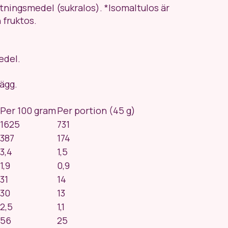
ötningsmedel (sukralos).
*Isomaltulos är
h fruktos.
edel.
 ägg.
Per 100 gram
Per portion (45 g)
1625
731
387
174
3,4
1,5
1,9
0,9
31
14
30
13
2,5
1,1
56
25