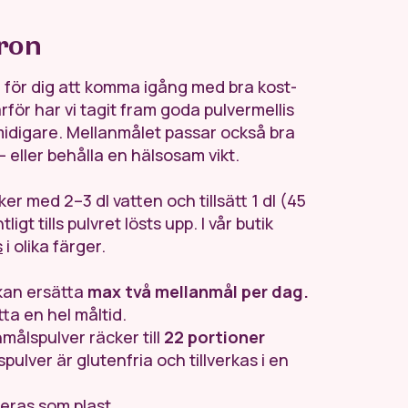
tron
re för dig att komma igång med bra kost-
för har vi tagit fram goda pulvermellis
idigare. Mellanmålet passar också bra
t – eller behålla en hälsosam vikt.
ker med 2–3 dl vatten och tillsätt 1 dl (45
igt tills pulvret lösts upp. I vår butik
s
i olika färger.
kan ersätta
max två mellanmål per dag.
ta en hel måltid.
ålspulver räcker till
22 portioner
pulver är glutenfria och tillverkas i en
eras som plast