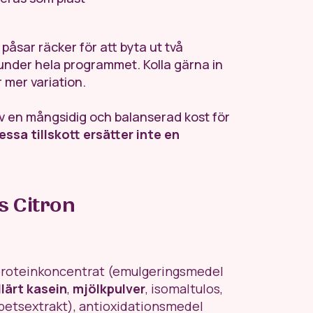
åsar räcker för att byta ut två
nder hela programmet. Kolla gärna in
 mer variation.
 av en mångsidig och balanserad kost för
essa tillskott ersätter inte en
is Citron
roteinkoncentrat (emulgeringsmedel
lärt kasein
,
mjölkpulver
, isomaltulos,
dbetsextrakt), antioxidationsmedel