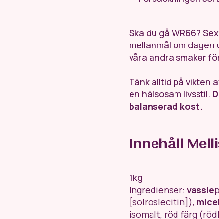
Ska du gå WR66? Sex p
mellanmål om dagen u
våra andra smaker för
Tänk alltid på vikten
en hälsosam livsstil.
D
balanserad kost.
Innehåll Mell
1kg
Ingredienser:
vassle
p
[solroslecitin]),
micel
isomalt, röd färg (rö