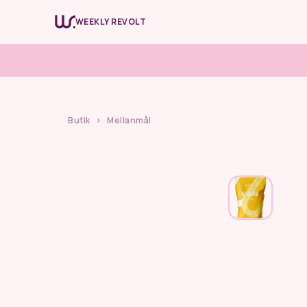
WEEKLY REVOLT
WR66
WR Revol
Förändra vanor
Upptäck nya vanor
Butik
>
Mellanmål