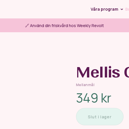
Våra program
B
t
WR Löpning
WR H
🔗 Använd din friskvård hos Weekly Revolt
Löparglädje
Sommarens 
Mellis 
Mellanmål
349 kr
Slut i lager