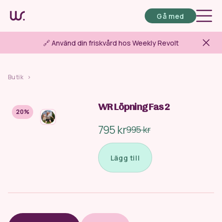
Gå med
🔗 Använd din friskvård hos Weekly Revolt
Butik
>
WR Löpning Fas 2
20%
795 kr
995 kr
Lägg till