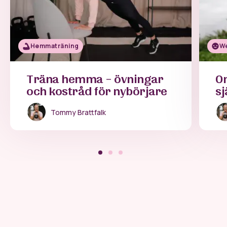
Hemmaträning
We
Träna hemma – övningar
On
och kostråd för nybörjare
sj
Tommy Brattfalk