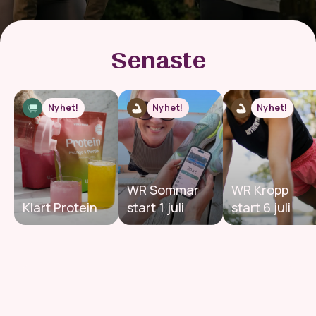
Senaste
Nyhet!
Nyhet!
Nyhet!
WR Sommar
WR Kropp
Klart Protein
start 1 juli
start 6 juli