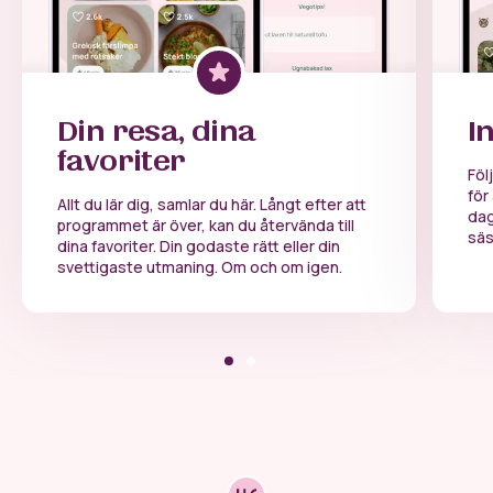
Din resa, dina
I
favoriter
Föl
för
Allt du lär dig, samlar du här. Långt efter att
dag
programmet är över, kan du återvända till
säs
dina favoriter. Din godaste rätt eller din
svettigaste utmaning. Om och om igen.