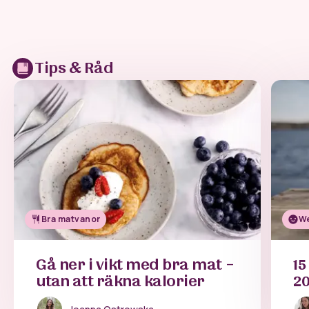
Tips & Råd
Bra matvanor
We
Gå ner i vikt med bra mat –
15
utan att räkna kalorier
2