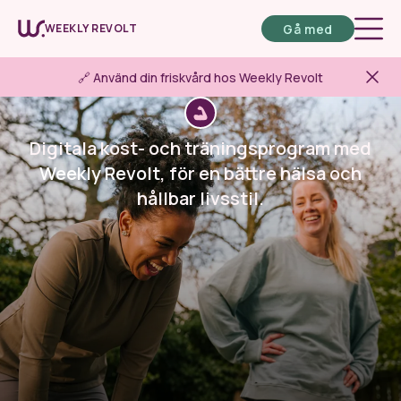
Gå med
WEEKLY REVOLT
🔗 Använd din friskvård hos Weekly Revolt
Digitala kost- och träningsprogram med
Weekly Revolt
, för en bättre hälsa och
hållbar livsstil.