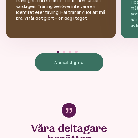
träningen enkel och ser till att den funkar i
Hos
vardagen. Träning behöver inte vara en
måt
identitet eller tävling. Här tränar vi för att må
por
bra. Vi får det gjort – en dag i taget.
häl
av 
Anmäl dig nu
Våra deltagare