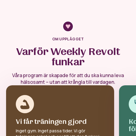
OM UPPLÄGGET
Varför Weekly Revolt
funkar
Våra program är skapade för att du ska kunna leva
hälsosamt – utan att krångla till vardagen.
Vi får träningen gjord
Ko
fö
Inget gym. Inget passa tider. Vi gör