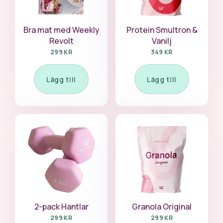
Bra mat med Weekly
Protein Smultron &
Revolt
Vanilj
299 KR
349 KR
Lägg till
Lägg till
2-pack Hantlar
Granola Original
299 KR
299 KR