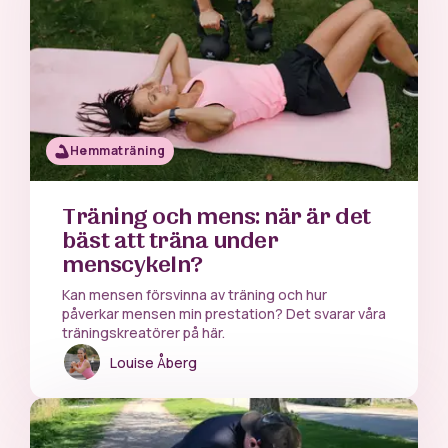
Hemmaträning
Träning och mens: när är det
bäst att träna under
menscykeln?
Kan mensen försvinna av träning och hur
påverkar mensen min prestation? Det svarar våra
träningskreatörer på här.
Louise Åberg