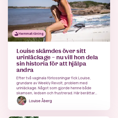
Hemmaträning
Louise skämdes över sitt
urinläckage – nu vill hon dela
sin historia för att hjälpa
andra
Efter två vaginala förlossningar fick Louise,
grundare av Weekly Revolt, problem med
urinläckage. Något som gjorde henne både
skamsen, ledsen och frustrerad. Här berättar
hon öppet och ärligt om sin resa med hopp om
Louise Åberg
att hjälpa andra.